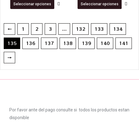
de
de
Seleccionar opciones
Seleccionar opciones
5
5
←
1
2
3
...
132
133
134
135
136
137
138
139
140
141
→
Por favor ante del pago consulte si todos los productos estan
disponible