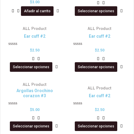
Valorado
$
3.00
0
en
de
0
Añadir al carrito
Seleccionar opciones
5
de
5
ALL Product
ALL Product
Ear cuff #2
Ear cuff #2
Valorado
Valorado
$
2.50
$
2.50
en
en
0
0
de
de
Seleccionar opciones
Seleccionar opciones
5
5
ALL Product
ALL Product
Argollas Orochino
corazon #3
Ear cuff #2
Valorado
Valorado
$
5.00
$
2.50
en
en
0
0
de
de
Seleccionar opciones
Seleccionar opciones
5
5