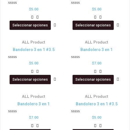
Valorado
Valorado
$
5.00
$
5.00
en
en
0
0
de
de
Seleccionar opciones
Seleccionar opciones
5
5
ALL Product
ALL Product
Bandolero 3 en 1 #3.5
Bandolero 3 en 1
Valorado
Valorado
$
5.00
$
7.00
en
en
0
0
de
de
Seleccionar opciones
Seleccionar opciones
5
5
ALL Product
ALL Product
Bandolero 3 en 1
Bandolero 3 en 1 #3.5
Valorado
Valorado
$
7.00
$
5.00
en
en
0
0