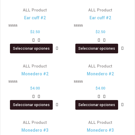
ALL Product
ALL Product
Ear cuff #2
Ear cuff #2
Valorado
Valorado
$
2.50
$
2.50
en
en
0
0
de
de
Seleccionar opciones
Seleccionar opciones
5
5
ALL Product
ALL Product
Monedero #2
Monedero #2
Valorado
Valorado
$
4.00
$
4.00
en
en
0
0
de
de
Seleccionar opciones
Seleccionar opciones
5
5
ALL Product
ALL Product
Monedero #3
Monedero #3