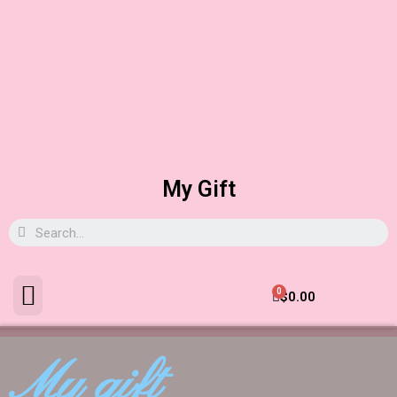
My Gift
0
$
0.00
My gift