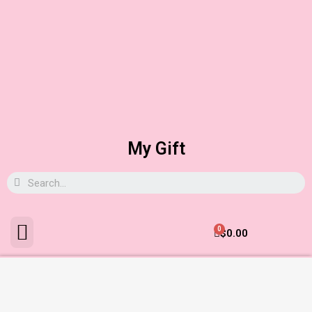
My Gift
0
$
0.00