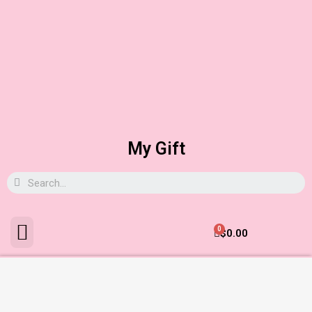
My Gift
0
$
0.00