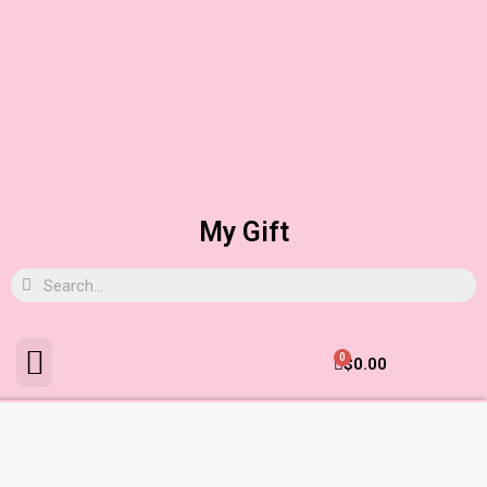
My Gift
0
$
0.00