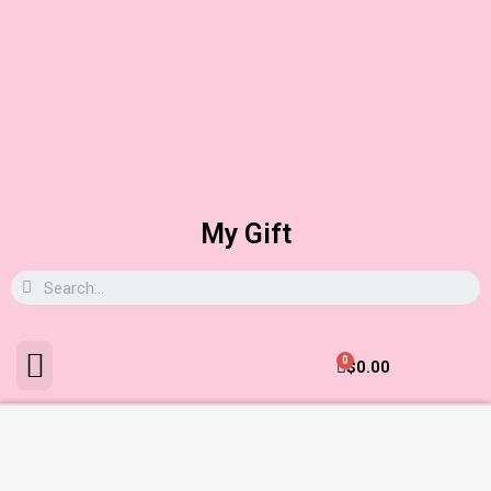
My Gift
0
$
0.00