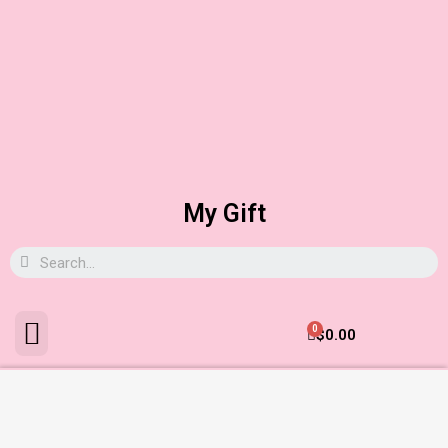
My Gift
0
$
0.00