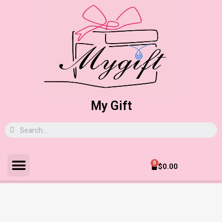
My Gift
0
$
0.00