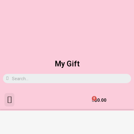
My Gift
0
$
0.00