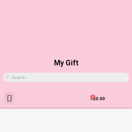
My Gift
0
$
0.00