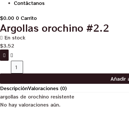
Contáctanos
$
0.00
0
Carrito
Argollas orochino #2.2
En stock
$
3.52
Argollas
orochino
Añadir a
#2.2
Descripción
Valoraciones (0)
cantidad
argollas de orochino resistente
No hay valoraciones aún.