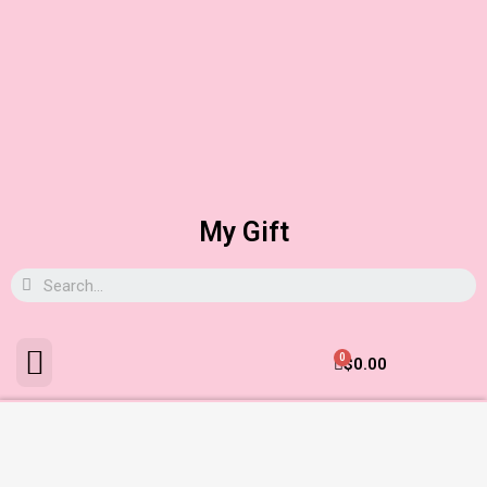
My Gift
0
$
0.00