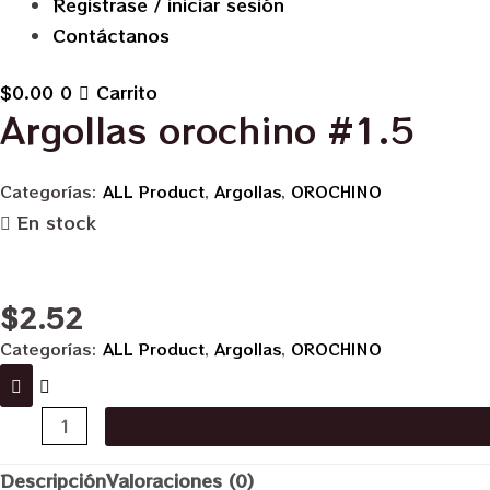
Registrase / iniciar sesión
Contáctanos
$
0.00
0
Carrito
Argollas orochino #1.5
Categorías:
ALL Product
,
Argollas
,
OROCHINO
En stock
$
2.52
Categorías:
ALL Product
,
Argollas
,
OROCHINO
Argollas
orochino
Descripción
Valoraciones (0)
#1.5