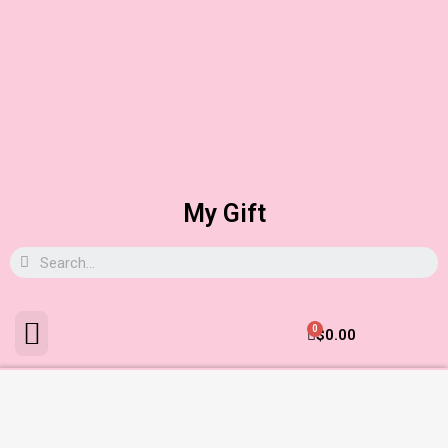
My Gift
0
$
0.00