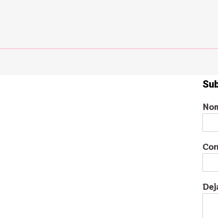
Sub
No
Cor
Dej