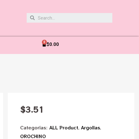
0
$
0.00
$
3.51
Categorías:
ALL Product
,
Argollas
,
OROCHINO