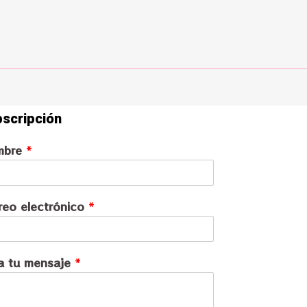
scripción
mbre
*
reo electrónico
*
a tu mensaje
*