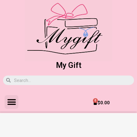
My Gift
0
$
0.00