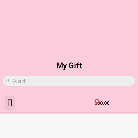
My Gift
0
$
0.00