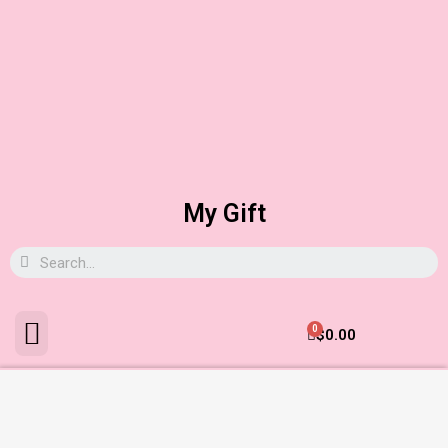
My Gift
0
$
0.00