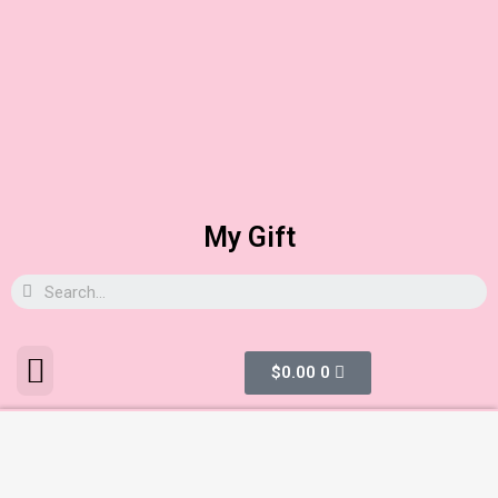
My Gift
$
0.00
0