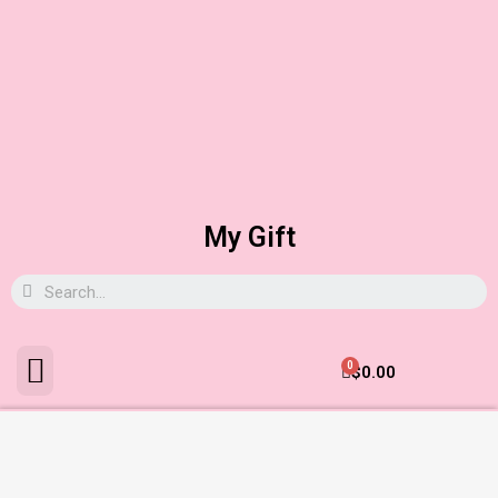
My Gift
0
$
0.00