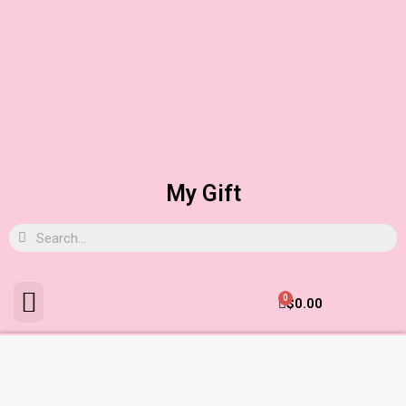
My Gift
0
$
0.00