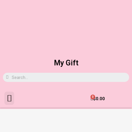
My Gift
0
$
0.00