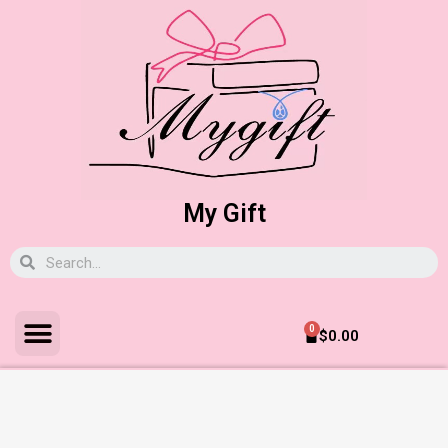
My Gift
0
$
0.00