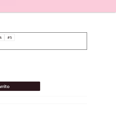
4
#5
rrito