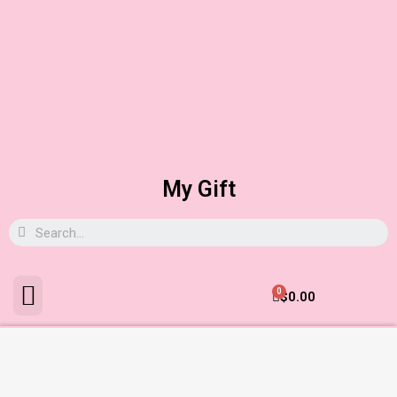
My Gift
0
$
0.00