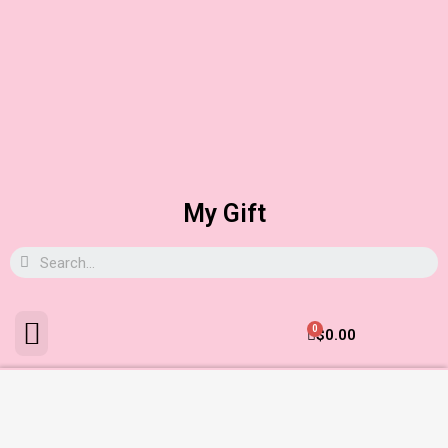
My Gift
0
$
0.00