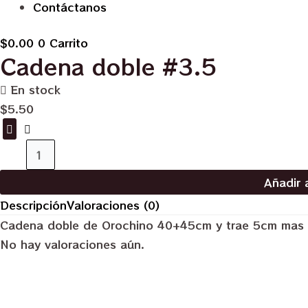
Contáctanos
$
0.00
0
Carrito
Cadena doble #3.5
En stock
$
5.50
Cadena
doble
Añadir a
#3.5
Descripción
Valoraciones (0)
cantidad
Cadena doble de Orochino 40+45cm y trae 5cm mas 
No hay valoraciones aún.