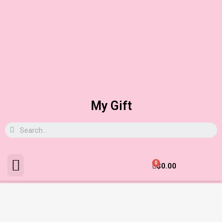
My Gift
0
$
0.00