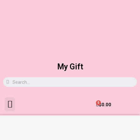
My Gift
0
$
0.00