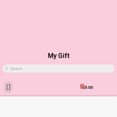
My Gift
0
$
0.00