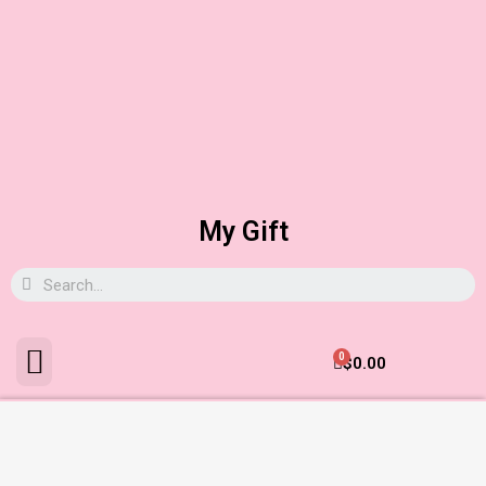
My Gift
0
$
0.00