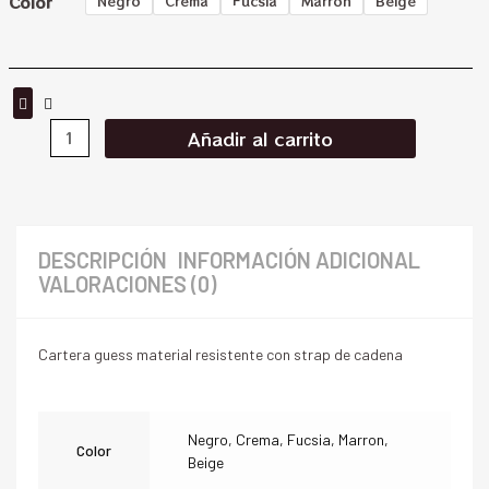
Color
Negro
Crema
Fucsia
Marron
Beige
Añadir al carrito
DESCRIPCIÓN
INFORMACIÓN ADICIONAL
VALORACIONES (0)
Cartera guess material resistente con strap de cadena
Negro, Crema, Fucsia, Marron,
Color
Beige