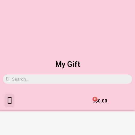
My Gift
0
$
0.00