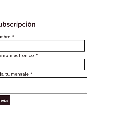
ubscripción
mbre
*
rreo electrónico
*
ja tu mensaje
*
nvia