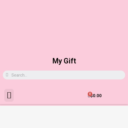
My Gift
0
$
0.00