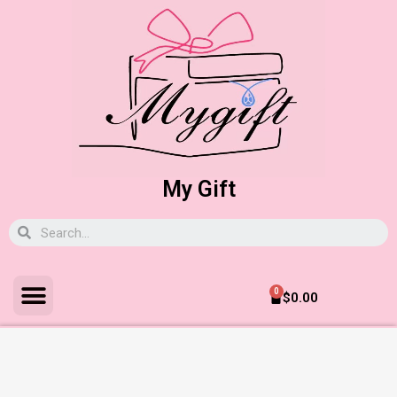
My Gift
0
$
0.00