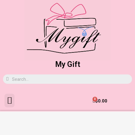
My Gift
0
$
0.00