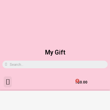
My Gift
0
$
0.00