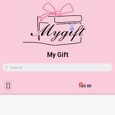
My Gift
0
$
0.00