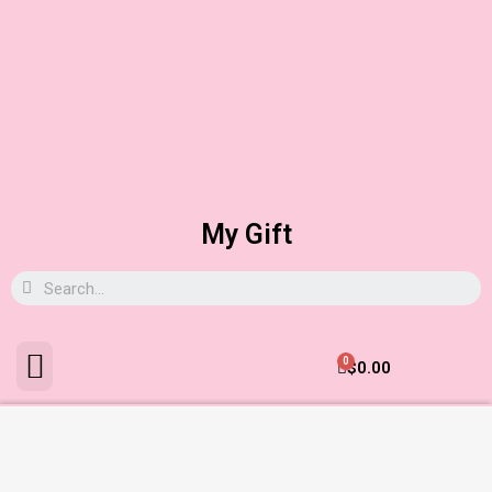
My Gift
0
$
0.00