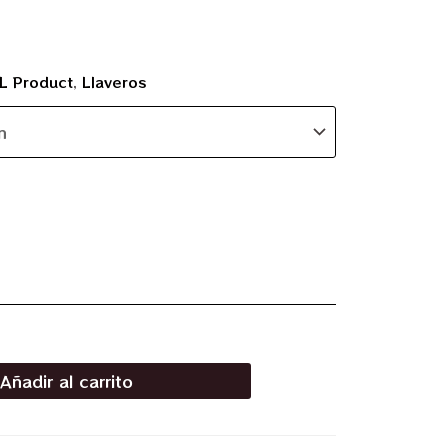
L Product
,
Llaveros
Añadir al carrito