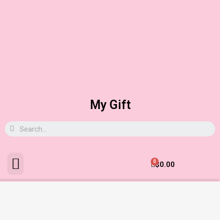
My Gift
0
$
0.00