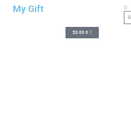
My Gift
$
0.00
0