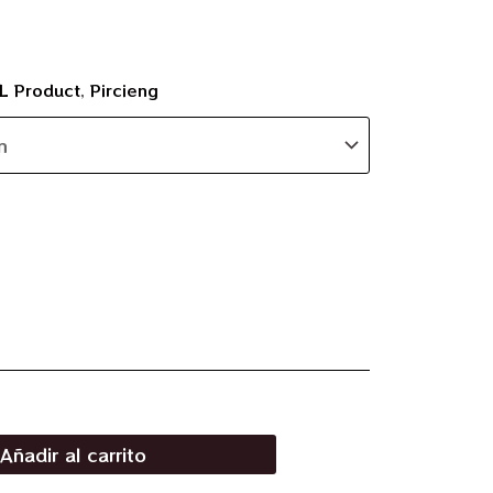
L Product
,
Pircieng
Añadir al carrito