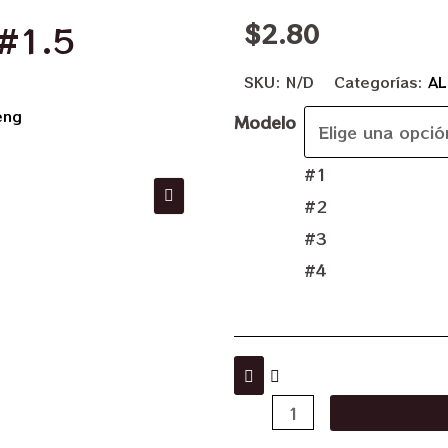
$
2.80
 #1.5
SKU:
N/D
Categorías:
AL
eng
Modelo
#1
#2
#3
#4