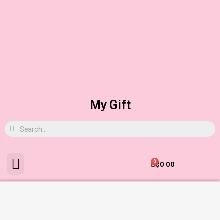
My Gift
0
$
0.00