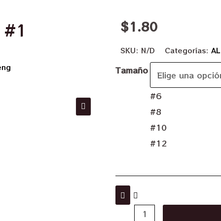
$
1.80
s #1
SKU:
N/D
Categorías:
AL
eng
Tamaño
#6
#8
#10
#12