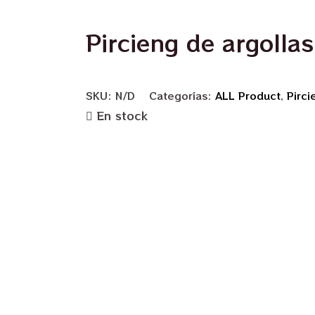
Pircieng de argolla
SKU:
N/D
Categorías:
ALL Product
,
Pirci
En stock