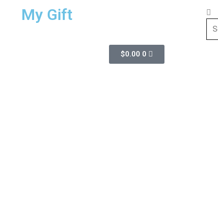
My Gift
$
0.00
0