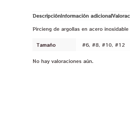
Descripción
Información adicional
Valorac
Pircieng de argollas en acero inoxidable
Tamaño
#6, #8, #10, #12
No hay valoraciones aún.