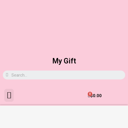
My Gift
0
$
0.00