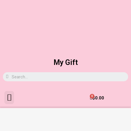
My Gift
0
$
0.00