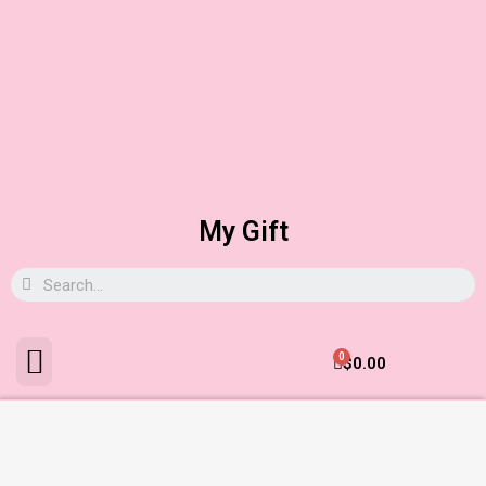
My Gift
0
$
0.00