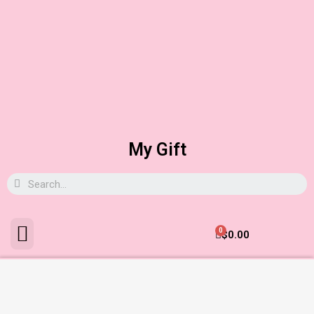
My Gift
0
$
0.00