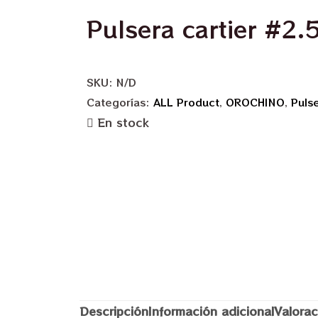
Pulsera cartier #2.
SKU:
N/D
Categorías:
ALL Product
,
OROCHINO
,
Puls
En stock
Descripción
Información adicional
Valorac