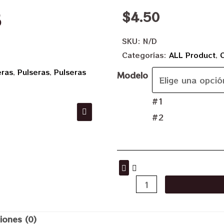
$
4.50
5
SKU:
N/D
Categorías:
ALL Product
,
eras
,
Pulseras
,
Pulseras
Modelo
#1
#2
iones (0)