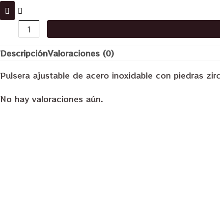
Pulsera
de
Descripción
Valoraciones (0)
acero
#2.5
Pulsera ajustable de acero inoxidable con piedras zir
cantidad
No hay valoraciones aún.